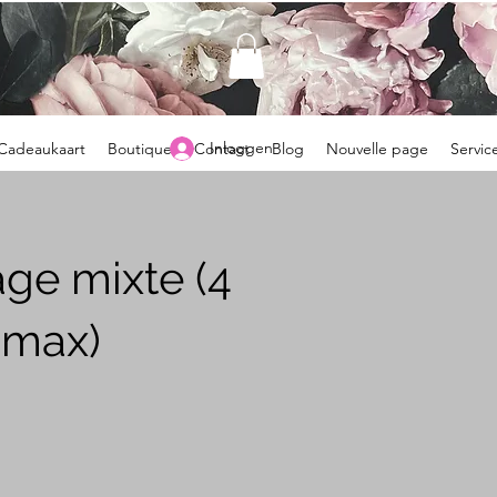
Inloggen
Cadeaukaart
Boutique
Contact
Blog
Nouvelle page
Servic
ge mixte (4
 max)