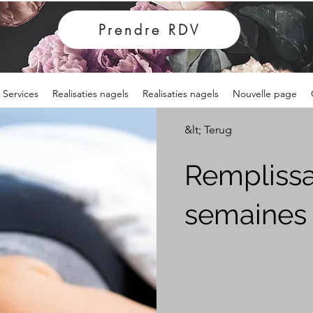
Prendre RDV
Services
Realisaties nagels
Realisaties nagels
Nouvelle page
&lt; Terug
Remplissa
semaines