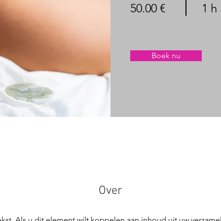
50.00 €
1 h
Boek nu
Over
 tekst. Als u dit element wilt koppelen aan inhoud uit uw verzame