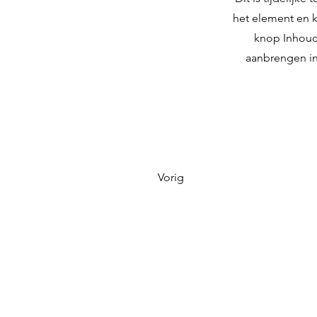
het element en k
knop Inhouds
aanbrengen in
Vorig