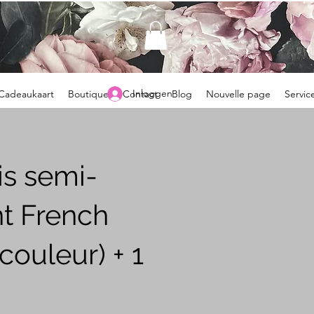
Inloggen
Cadeaukaart
Boutique
Contact
Blog
Nouvelle page
Servic
is semi-
t French
couleur) + 1