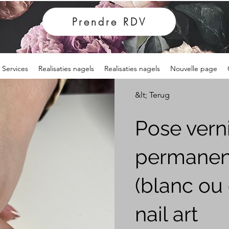
Prendre RDV
Services
Realisaties nagels
Realisaties nagels
Nouvelle page
&lt; Terug
Pose vern
permanen
(blanc ou 
nail art