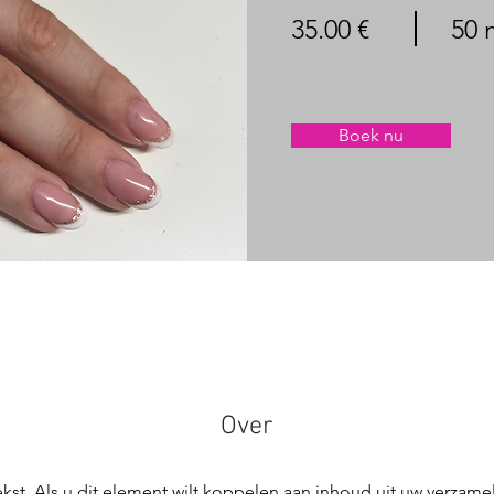
35.00 €
50 
Boek nu
Over
 tekst. Als u dit element wilt koppelen aan inhoud uit uw verzame