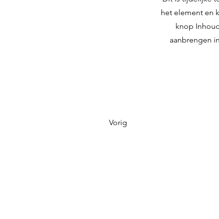
het element en k
knop Inhouds
aanbrengen in
Vorig