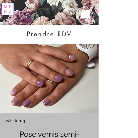
ME
NU
Prendre RDV
&lt; Terug
Pose vernis semi-