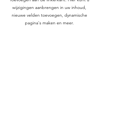
wijzigingen aanbrengen in uw inhoud,
nieuwe velden toevoegen, dynamische
pagina's maken en meer.
Vorig
Volgende
Prendre rdv
Règles de la maison
Mentions légales
Contact