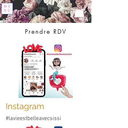
ME
NU
Prendre RDV
Instagram
#lavieestbelleavecsissi