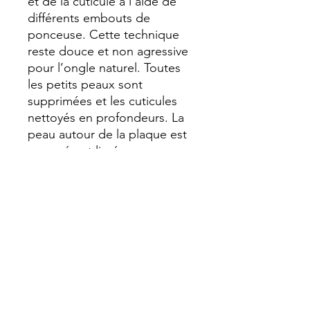
et de la cuticule à l’aide de
différents embouts de
ponceuse. Cette technique
reste douce et non agressive
pour l’ongle naturel. Toutes
les petits peaux sont
supprimées et les cuticules
nettoyés en profondeurs. La
peau autour de la plaque est
gommée et lissée.
le vernis est posé sous la
cuticule.
Résultat
:
une repousse moins
vite visible.
Prendre rdv