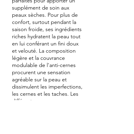
parfaites pour apporter un
supplément de soin aux
peaux sèches. Pour plus de
confort, surtout pendant la
saison froide, ses ingrédients
riches hydratent la peau tout
en lui conférant un fini doux
et velouté. La composition
légère et la couvrance
modulable de l'anti-cernes
procurent une sensation
agréable sur la peau et
dissimulent les imperfections,
les cernes et les taches. Les
différentes nuances
proposent des tons très clairs
à foncés et subliment le teint
de toutes les carnations. La
formule équilibrée peut être