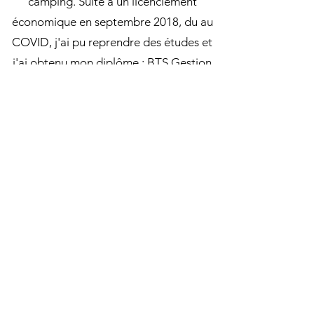
camping. Suite à un licenciement
économique en septembre 2018, du au
COVID,
j'ai pu reprendre des études et
j'ai obtenu mon diplôme : BTS Gestion
PME.
Puis tout autre chose : une formation
onglerie et beauté de regard, d'un CAP
Esthétique. J'ai adoré et j'ai décidé de
créer mon entreprise.
Depuis Octobre
2021 j'ai la chance de pouvoir exercer à
mon domicile. Puis courant 2022,
j'ai suivi une formation de microblading
et de rehaussement des sourcils.
A bientôt dans mon salon à La Chapelle-
Chaussée !