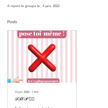
A rejoint le groupe le : 4 janv. 2022
Posts
14 juil. 2026
∙
1
min
𝒮𝒯𝒪𝒫 ✋🏻