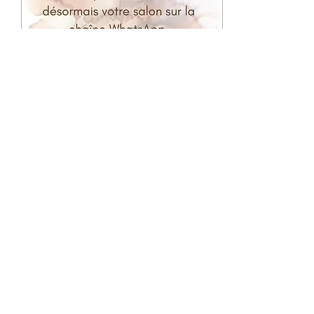
champ Paugi, 35630 La
Chapelle Chaussée 🚗...
12 févr. 2024
∙
1
min
Chaîne WhatsApp
Le salon a maintenant sa
propre chaîne sur
WhatsApp. Vous pouvez
suivre les dernières
informations. Voici le lien
🔗:...
20
0