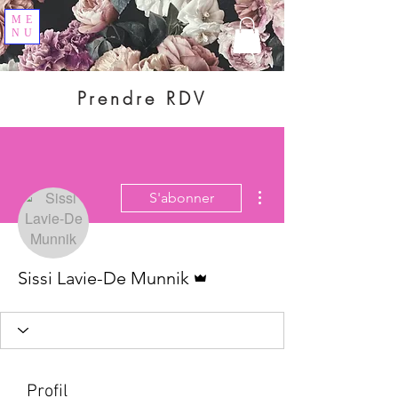
ME
NU
Prendre RDV
Plus d'actions
S'abonner
Administrateur
Sissi Lavie-De Munnik
Profil